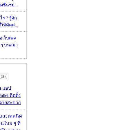
ยงชื่นชม...
ร ? รู้จัก
ใช้ติดต่...
จอเว็บเพจ
ว ๆ บนสมา
าน แอป
llet ติดตั้ง
ะจ่ายสะดวก
 และเทคนิค
นใหม่ ๆ ที่