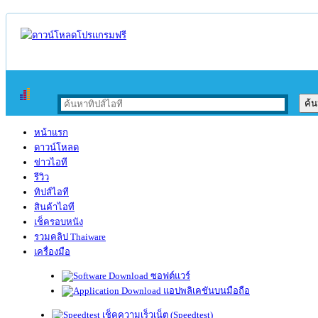
หน้าแรก
ดาวน์โหลด
ข่าวไอที
รีวิว
ทิปส์ไอที
สินค้าไอที
เช็ครอบหนัง
รวมคลิป Thaiware
เครื่องมือ
ซอฟต์แวร์
แอปพลิเคชันบนมือถือ
เช็คความเร็วเน็ต (Speedtest)