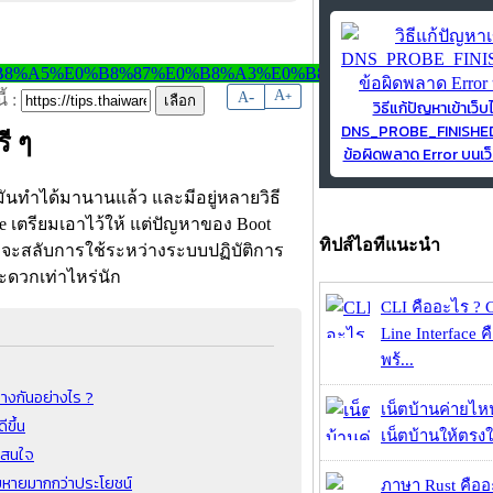
-
A
A
+
้ :
วิธีแก้ปัญหาเข้าเว็บ
DNS_PROBE_FINISH
ี ๆ
ข้อผิดพลาด Error บนเว็
มันทำได้มานานแล้ว และมีอยู่หลายวิธี
le เตรียมเอาไว้ให้ แต่ปัญหาของ Boot
ทิปส์ไอทีแนะนำ
วลาจะสลับการใช้ระหว่างระบบปฏิบัติการ
ะดวกเท่าไหร่นัก
CLI คืออะไร ?
Line Interface 
พร้...
างกันอย่างไร ?
เน็ตบ้านค่ายไหน
ขึ้น
เน็ตบ้านให้ตรงใจ
าสนใจ
ยหายมากกว่าประโยชน์
ภาษา Rust คืออะไ