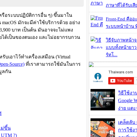
ภาษาที่ได้รับเสี
ือระบบปฏิบัติการอื่น ๆ) ขึ้นมาใน
Front-End คืออะไ
macOS มักจะมีค่าใช้บริการด้วย อย่าง
ระบบหน้าบ้าน ที่
ะ 3,900 บาท เป็นต้น มันอาจจะไม่แพง
ีรายได้เป็นของตนเอง และไม่อยากรบกวน
วิธีจับภาพหน้า
แบบทั้งหน้ายา
ร์ทโ...
บเอาไว้ทำเครื่องเสมือน (Virtual
Open-Source)
ที่เราสามารถใช้มันในการ
มูลกัน
วิธีใช้ง
Google Wa
ง่าย แต
M
เคล็ดลับ
่ขึ้น
การใช้งา
in UTM ?)