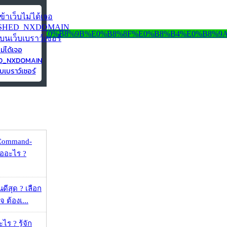
ไม่ได้เจอ
ED_NXDOMAIN
บเบราว์เซอร์
 Command-
คืออะไร ?
ดีสุด ? เลือก
 ต้องเ...
ร ? รู้จัก