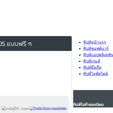
OS แบบฟรี ๆ
ทิปส์หน้าแรก
ทิปส์ซอฟต์แวร์
ทิปส์แอปพลิเคชั
ทิปส์เกมส์
ทิปส์มือถือ
ทิปส์ไลฟ์สไตล์
ทิปส์ไอที ยอดนิยม
 :
moonlightkz