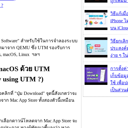
ถูกเพิ่ม
 ?
วิธีแก้เม
iPhone ไม
บน iClou
VM Software" สำหรับใช้ในการจำลองระบบ
วิธียกเลิ
ยอดมาจาก QEMU ซึ่ง UTM รองรับการ
ประสงค์ท
, macOS, Linux ฯลฯ
ง่าย ๆ ใน
น macOS ด้วย UTM
การตั้งค
เก็บข้อ
y using UTM ?)
ใช้ เพื่
เป็นส่วน
คลิกที่ "ปุ่ม Download" จุดนี้สังเกตว่าจะ
ก Mac App Store ทั้งสองตัวนี้เหมือน
าเลือกดาวน์โหลดจาก Mac App Store จะ
ันทุกประการ ทางผู้พัฒนาชี้แจงว่า หาก