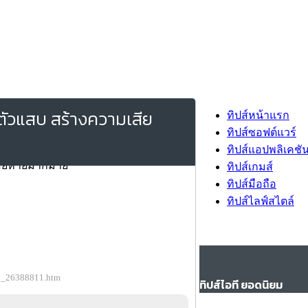
์ตัวแสบ สร้างความเสีย
ทิปส์หน้าแรก
ทิปส์ซอฟต์แวร์
ทิปส์แอปพลิเคชั
ทิปส์เกมส์
ทิปส์มือถือ
ทิปส์ไลฟ์สไตล์
ion_26388811.htm
ทิปส์ไอที ยอดนิยม