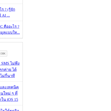
ร ? (รู้จัก
้ AI ...
 คืออะไร ?
้อมูลแบบให...
ก SMS ไม่พึง
ุกค่าย ได้
ไม่กี่นาที
 และเทคนิค
นใหม่ ๆ ที่
มาใน iOS 15
ำไรให้ธุรกิจ