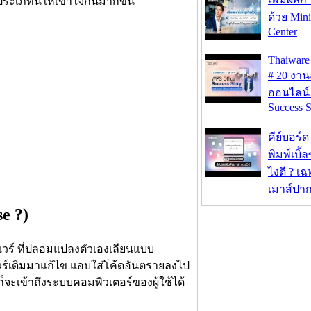
ะเภทนี้ให้เข้าใจกันมากขึ้น
ด้วย Mini
Center
Thaiwa
# 20 งา
ออนไลน์
Success S
คีย์บอร์
พิมพ์เบิ้ล
ไงดี ? เ
เมาส์ปา
e ?)
แวร์ ที่ปลอมแปลงตัวเองเลียนแบบ
์เดิมมาแก้ไข แอบใส่โค้ดอันตรายลงไป
ก็จะเข้าถึงระบบคอมพิวเตอร์ของผู้ใช้ได้