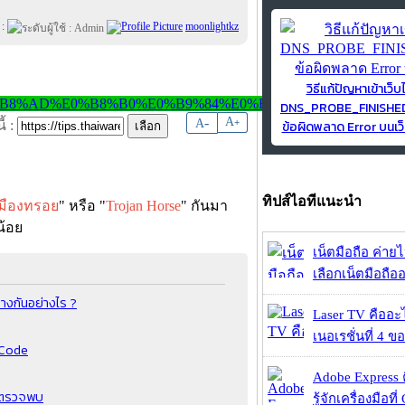
 :
moonlightkz
วิธีแก้ปัญหาเข้าเว็บ
DNS_PROBE_FINISH
-
A
A
+
ข้อผิดพลาด Error บนเว็
้ :
ทิปส์ไอทีแนะนำ
เมืองทรอย
" หรือ "
Trojan Horse
" กันมา
กน้อย
เน็ตมือถือ ค่าย
เลือกเน็ตมือถืออ
างกันอย่างไร ?
Laser TV คืออะไ
เนอเรชั่นที่ 4 ของ
R Code
Adobe Express 
ารตรวจพบ
รู้จักเครื่องมือที่