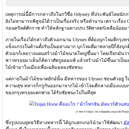
เหตุการณ์นี้มีการกล่าวถึงในกวีชื่อ Odyssey ที่ประพันธ์โดยนักก
ยังไม่สามารถพิสูจน์ได้ว่าเป็นเรื่องจริง หรือตำนาน เพราะเรื่อง O
ก่อนคริสต์ศักราช ทำให้หลักฐานทางประวัติศาสตร์เหลือน้อยมา
ภายในเรื่องได้กล่าวถึงตัวเอกนาม Ulysses ที่ต้องบุกโจมตีกรุงทร
แข็งแกร่งในด้านตั้งรับเป็นอย่างมาก บุกโจมตีมาหลายปีก็ยังบุก
ตัวเอกก็เลยวางแผนสร้างม้าไม้ขนาดใหญ่ขึ้นมา โดยเรียกมันว่า 
ชาวทรอยมาเห็นก็คิดว่าศัตรูยอมแพ้ แล้วสร้างม้าไม้ขึ้นมาเป็
ไม้เข้ามาในเมืองเพื่อเฉลิมฉลองชัยชนะ
แต่ภายในม้าไม้ขนาดยักษ์นั้น มีทหารของ Ulysses ซ่อนตัวอยู่ ใ
ความสุข ทหารก็กรูกันออกมาจากไม้ เข้าโจมตีกลางเมืองแบบเ
ของกรุงทรอยแตกพ่าย ได้รับชัยชนะไปในที่สุด
ภาพจาก https://en.wikipedia.org/wiki/Troja
ซึ่งรูปแบบยุทธวิธีทางทหารนี้ ได้ถูกแฮกเกอร์นำมาใช้พัฒนา
มั