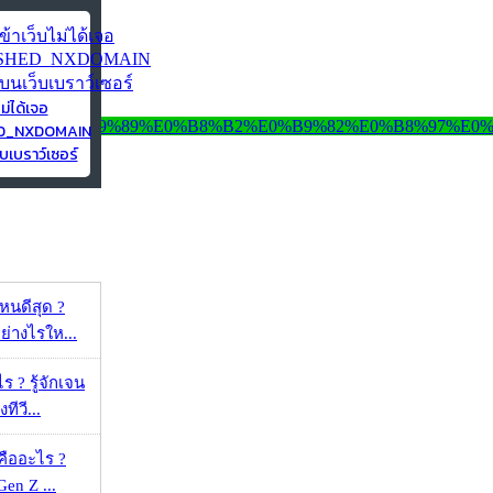
ไม่ได้เจอ
ED_NXDOMAIN
บเบราว์เซอร์
ไหนดีสุด ?
ย่างไรให...
ร ? รู้จักเจน
ทีวี...
คืออะไร ?
 Gen Z ...