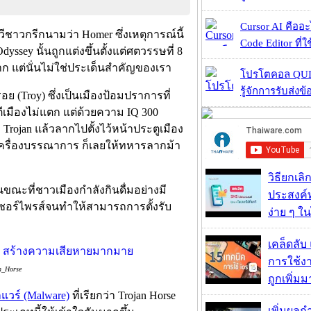
Cursor AI คืออะไ
วีชาวกรีกนามว่า Homer ซึ่งเหตุการณ์นี้
Code Editor ที่ใช
dyssey นั้นถูกแต่งขึ้นตั้งแต่ศตวรรษที่ 8
ก แต่นั่นไม่ใช่ประเด็นสำคัญของเรา
โปรโตคอล QUIC
รู้จักการรับส่งข
อย (Troy) ซึ่งเป็นเมืองป้อมปราการที่
ตีเมืองไม่แตก แต่ด้วยความ IQ 300
Trojan แล้วลากไปตั้งไว้หน้าประตูเมือง
นเครื่องบรรณาการ ก็เลยให้ทหารลากม้า
วิธียกเลิ
นขณะที่ชาวเมืองกำลังกินดื่มอย่างมี
ประสงค์ท
ซอร์ไพรส์จนทำให้สามารถการตั้งรับ
ง่าย ๆ ใน
เคล็ดลับ
การใช้งา
n_Horse
ถูกเพิ่ม
ลแวร์ (Malware)
ที่เรียกว่า Trojan Horse
เพิ่มผลก