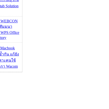
tab Solution
re WEBCON
นสัมมนา
 WPS Office
tory
ด Macbook
ซ้ำกัน แก้ยัง
ฉพาะคนใช้
กกา Wacom