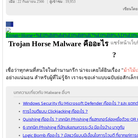
เมื่อ :
22 กันยายน 2566
|
ผู้เข้าชม :
19,953
เขียนโดย
0
Trojan Horse Malware คืออะไร
แชร์หน้าเว็บนี
?
เชื่อว่าทุกคนที่สนใจในตำนานกรีก น่าจะเคยได้ยินเรื่อง "
ม้าไม้
อย่างแน่นอน สำหรับผู้ที่ไม่รู้จัก เราจะขอเล่าแบบฉบับย่อสักเล็
บทความเกี่ยวกับ Malware อื่นๆ
Windows Security กับ Microsoft Defender คืออะไร ? และ แตกต่
การโจมตีแบบ Clickjacking คืออะไร ?
Quishing คืออะไร ? เทคนิค Phishing ที่แฮกเกอร์ล่อเหยื่อด้วย Q
6 เทคนิค Phishing ที่นักเล่นเกมควรระวัง มีอะไรบ้าง มาดูกัน
Logic Bomb คืออะไร ? มัลแวร์แบบมีเงื่อนไขการโจมตี ที่ยากแก่ก