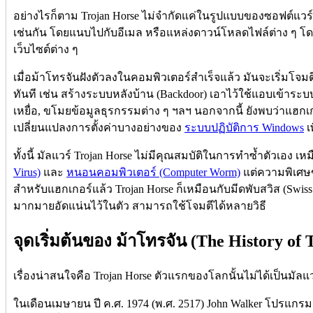
อย่างไรก็ตาม Trojan Horse ไม่จำกัดแค่ในรูปแบบของซอฟต์แวร์เ
เช่นกัน โดยแนบไปกับอีเมล หรือแหล่งดาวน์โหลดไฟล์ต่าง ๆ โ
เว็บไซต์ต่าง ๆ
เมื่อม้าโทรจันฝังตัวลงในคอมพิวเตอร์สำเร็จแล้ว มันจะเริ่มโจ
ทันที เช่น สร้างระบบหลังบ้าน (Backdoor) เอาไว้ใช้แอบเข้า
เหยื่อ, ขโมยข้อมูลธุรกรรมต่าง ๆ ฯลฯ นอกจากนี้ ยังพบว่าแฮก
เปลี่ยนแปลงการตั้งค่าบางอย่างของ
ระบบปฏิบัติการ Windows
เ
ทั้งนี้ มัลแวร์ Trojan Horse ไม่มีคุณสมบัติในการทำซ้ำตัวเอง เห
Virus)
และ
หนอนคอมพิวเตอร์ (Computer Worm)
แต่ความพิเศษ
สำหรับแฮกเกอร์แล้ว Trojan Horse ก็เหมือนกับมีดพับสวิส (Swiss A
มากมายอัดแน่นไว้ในตัว สามารถใช้โจมตีได้หลายวิธี
จุดเริ่มต้นของ ม้าโทรจัน (The History of 
เรื่องน่าสนใจคือ Trojan Horse ตัวแรกของโลกนั้นไม่ได้เป็นมัลแ
ในเดือนเมษายน ปี ค.ศ. 1974 (พ.ศ. 2517) John Walker โปรแกรม