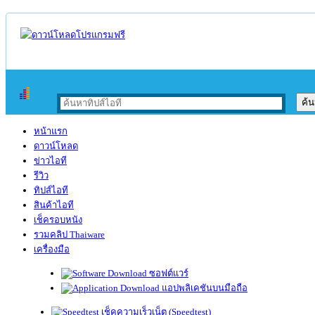
หน้าแรก
ดาวน์โหลด
ข่าวไอที
รีวิว
ทิปส์ไอที
สินค้าไอที
เช็ครอบหนัง
รวมคลิป Thaiware
เครื่องมือ
ซอฟต์แวร์
แอปพลิเคชันบนมือถือ
เช็คความเร็วเน็ต (Speedtest)