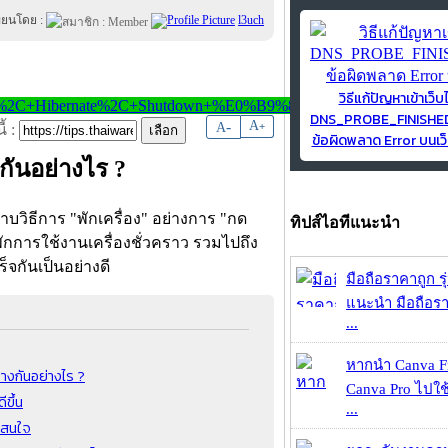
ขียนโดย :
l3uch
วิธีแก้ปัญหาเข้าเว็บ
DNS_PROBE_FINISH
-
A
A
+
้ :
ข้อผิดพลาด Error บนเว็
กันอย่างไร ?
ราบวิธีการ "พักเครื่อง" อย่างการ "กด
ทิปส์ไอทีแนะนำ
พักการใช้งานเครื่องชั่วคราว รวมไปถึง
็จกันเป็นอย่างดี
มือถือราคาถูก ร
แนะนำ มือถือร
...
หากนำ Canva Fr
างกันอย่างไร ?
Canva Pro ไปใช้
ขึ้น
...
าสนใจ