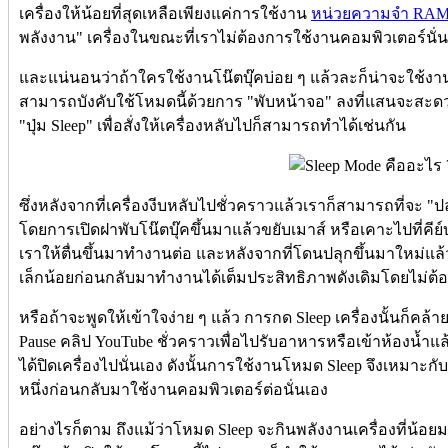
เครื่องให้น้อยที่สุดเหลือเพียงแค่การใช้งาน
หน่วยความจำ RA
พลังงาน" เครื่องในขณะที่เราไม่ต้องการใช้งานคอมพิวเตอร์นั่
และแน่นอนว่าถ้าใครใช้งานโน๊ตบุ๊คบ่อย ๆ แล้วละก็น่าจะใช้งา
สามารถบังคับใช้โหมดนี้ด้วยการ "พับหน้าจอ" ลงที่แสนจะสะดวก
"ปุ่ม Sleep" เพื่อสั่งให้เครื่องหลับไปก็สามารถทำได้เช่นกัน
ซึ่งหลังจากที่เครื่องงีบหลับไปชั่วคราวแล้วเราก็สามารถที่จะ "ปล
โดยการเปิดฝาพับโน๊ตบุ๊คขึ้นมาแล้วขยับเมาส์ หรือเคาะไปที่คีย
เราให้ตื่นขึ้นมาทำงานต่อ และหลังจากที่โดนปลุกขึ้นมาใหม่แ
เล็กน้อยก่อนกลับมาทำงานได้เต็มประสิทธิภาพดังเดิมโดยไม่ต้อ
หรือถ้าจะพูดให้เข้าใจง่าย ๆ แล้ว การกด Sleep เครื่องนั้นก็คล
Pause คลิป YouTube ชั่วคราวเพื่อไปรับอาหารหรือเข้าห้องน้ำแล
ได้ปิดเครื่องไปนั่นเอง ดังนั้นการใช้งานโหมด Sleep จึงเหมาะกั
หนึ่งก่อนกลับมาใช้งานคอมพิวเตอร์ต่อนั่นเอง
อย่างไรก็ตาม ถึงแม้ว่าโหมด Sleep จะกินพลังงานเครื่องที่น้อย