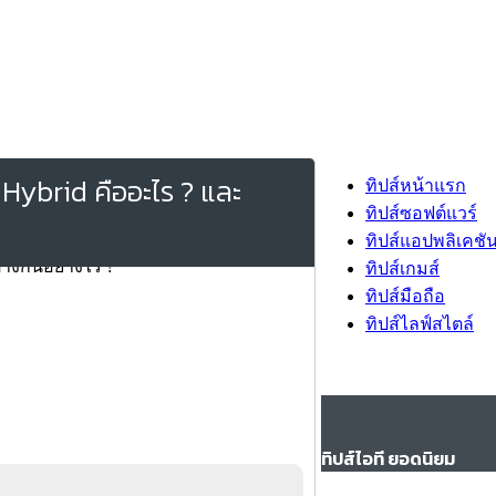
Hybrid คืออะไร ? และ
ทิปส์หน้าแรก
ทิปส์ซอฟต์แวร์
ทิปส์แอปพลิเคชั
ทิปส์เกมส์
ทิปส์มือถือ
ทิปส์ไลฟ์สไตล์
ทิปส์ไอที ยอดนิยม