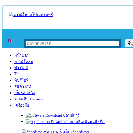
หน้าแรก
ดาวน์โหลด
ข่าวไอที
รีวิว
ทิปส์ไอที
สินค้าไอที
เช็ครอบหนัง
รวมคลิป Thaiware
เครื่องมือ
ซอฟต์แวร์
แอปพลิเคชันบนมือถือ
เช็คความเร็วเน็ต (Speedtest)