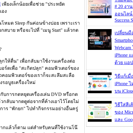
M
เพียงเล็กน้อยเพื่อช่วย "ประหยัด
# 20 งา
นเอง
ออนไลน์
Success S
นโหมด Sleep กันค่อนข้างบ่อย เพราะเรา
สบาย หรือจะไปที่ "เมนู Start" แล้วกด
เปลี่ยนมื
Smartpho
Webcam ใช
iPhone แ
ุกให้ตื่น" เพื่อกลับมาใช้งานเครื่องต่อ
ด้วย แอ
์บอร์ดเพื่อ "สะกิดปลุก" คอมพิวเตอร์ของ
ล้วคอมพิวเตอร์ของเราก็จะสะลึมสะลือ
วิธีแก้เม
งรอบูธเครื่องใหม่
iPhone ไม
บน iClou
้ายกับการกดหยุดเครื่องเล่น DVD หรือกด
้วกลับมากดดูต่อจากที่ค้างเอาไว้โดยไม่
วิธีใส่สี
บการ "พักยก" ไปทำกิจกรรมอย่างอื่นครู่
ของ Micr
และ Goog
มากแล้วก็ตาม แต่สำหรับคนที่ใช้งานโน๊