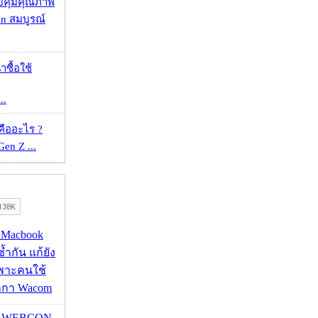
บคุมคุณภาพ
on สมบูรณ์
าซื้อใช้
..
คืออะไร ?
 Gen Z ...
ด Macbook
ซ้ำกัน แก้ยัง
ฉพาะคนใช้
กกา Wacom
re WEBCON