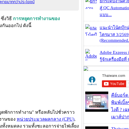
ยหายมากกว่าประโยชน์
ยกระดับงานคว
สู่ QC Automati
แบบ...
ึ่งวิธี
การหยุดการทำงานของ
งกันออกไป ดังนี้
แนะนำโน้ตบุ๊กน่
ไตรมาส 3/2569
(Recommended.
Adobe Express 
รู้จักเครื่องมือที่
คีย์บอร์
พิมพ์เบิ้ล
ไงดี ? เ
หยุดพักการทำงาน" หรือหลับไปชั่วคราว
เมาส์ปา
ทำงานของ
หน่วยประมวลผลกลาง (CPU)
,
งทั้งหมดลง รวมทั้งชะลอการจ่ายไฟเลี้ยง
Thaiwa