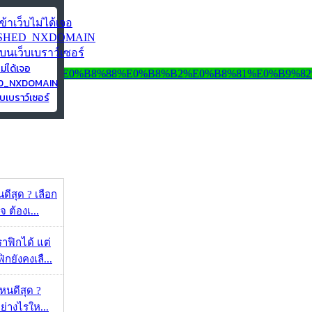
ไม่ได้เจอ
ED_NXDOMAIN
บเบราว์เซอร์
ดีสุด ? เลือก
 ต้องเ...
ราฟิกได้ แต่
กยังคงเลื...
ไหนดีสุด ?
ย่างไรให...