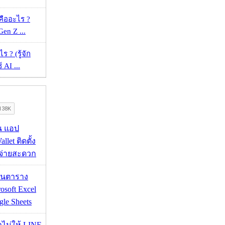
คืออะไร ?
 Gen Z ...
ร ? (รู้จัก
้ AI ...
าน แอป
llet ติดตั้ง
ะจ่ายสะดวก
เส้นตาราง
osoft Excel
le Sheets
่าไม่ให้ LINE