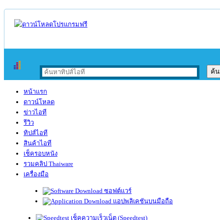
หน้าแรก
ดาวน์โหลด
ข่าวไอที
รีวิว
ทิปส์ไอที
สินค้าไอที
เช็ครอบหนัง
รวมคลิป Thaiware
เครื่องมือ
ซอฟต์แวร์
แอปพลิเคชันบนมือถือ
เช็คความเร็วเน็ต (Speedtest)