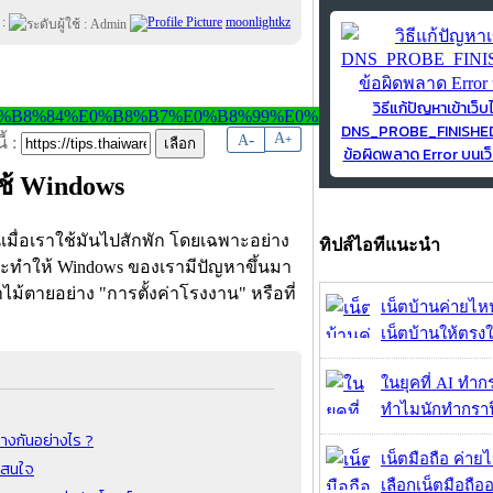
 :
moonlightkz
วิธีแก้ปัญหาเข้าเว็บ
DNS_PROBE_FINISH
-
A
A
+
้ :
ข้อผิดพลาด Error บนเว็
ใช้ Windows
นเมื่อเราใช้มันไปสักพัก โดยเฉพาะอย่าง
ทิปส์ไอทีแนะนำ
าจจะทำให้ Windows ของเรามีปัญหาขึ้นมา
่าไม้ตายอย่าง "การตั้งค่าโรงงาน" หรือที่
เน็ตบ้านค่ายไหน
เน็ตบ้านให้ตรงใจ
ในยุคที่ AI ทำก
ทำไมนักทำกราฟิ
างกันอย่างไร ?
เน็ตมือถือ ค่าย
าสนใจ
เลือกเน็ตมือถืออ