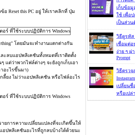
เก็บข้อ
อ Reset this PC อยู่ ให้เราคลิกที่ ปุ่ม
ใช้ เพื่
เป็นส่วน
วิธีดูรหัส
erything" โดยมันจะทำงานแตกต่างกัน
เชื่อมต่
ง่าย ๆ ผ
ละลบแอปพลิเคชันทั้งหมดที่เราติดตั้ง
Prompt
นๆ แต่ว่าพวกไฟล์ต่างๆ จะยังถูกเก็บเอา
ญหาอะไรขึ้นมา)
วิธีตรวจส
กลี้ยง ไม่ว่าแอปพลิเคชัน หรือไฟล์อะไร
Instagram
เปลี่ยนชื
หรือเปล่า
งรายการความเปลี่ยนแปลงที่จะเกิดขึ้นให้
ะมีแอปพลิเคชันอะไรที่ถูกลบบ้างได้ด้วยนะ