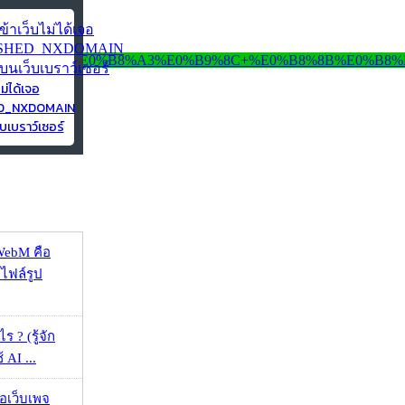
ไม่ได้เจอ
ED_NXDOMAIN
บเบราว์เซอร์
WebM คือ
าไฟล์รูป
ร ? (รู้จัก
้ AI ...
จอเว็บเพจ