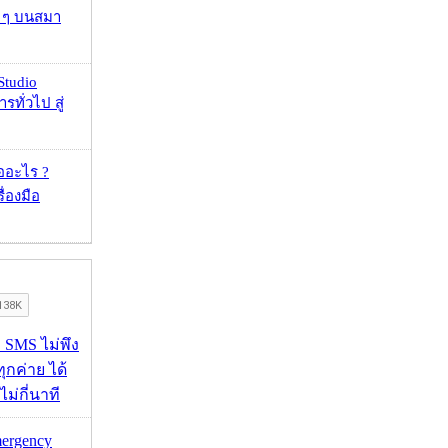
ว ๆ บนสมา
Studio
รทั่วไป สู่
ออะไร ?
ื่องมือ
ก SMS ไม่พึง
ุกค่าย ได้
ไม่กี่นาที
mergency