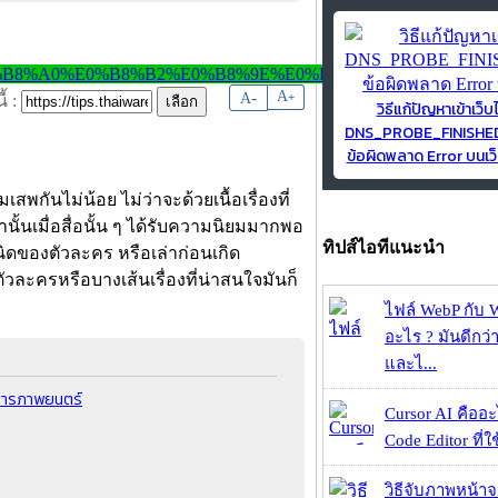
-
A
A
+
้ :
วิธีแก้ปัญหาเข้าเว็บ
DNS_PROBE_FINISH
ข้อผิดพลาด Error บนเว็
เสพกันไม่น้อย ไม่ว่าจะด้วยเนื้อเรื่องที่
ั้นเมื่อสื่อนั้น ๆ ได้รับความนิยมมากพอ
ทิปส์ไอทีแนะนำ
เนิดของตัวละคร หรือเล่าก่อนเกิด
วละครหรือบางเส้นเรื่องที่น่าสนใจมันก็
ไฟล์ WebP กับ 
อะไร ? มันดีกว่
และไ...
งการภาพยนตร์
Cursor AI คืออะไ
Code Editor ที่ใช
วิธีจับภาพหน้า