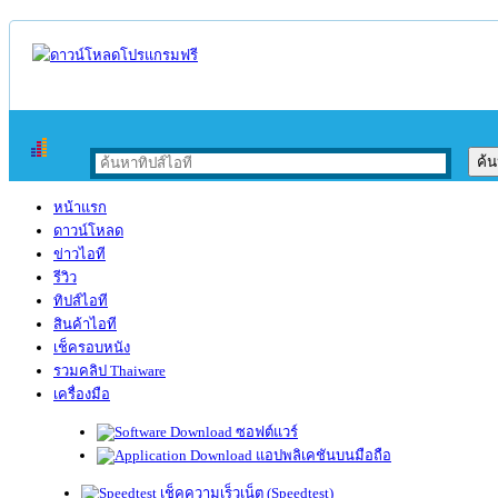
หน้าแรก
ดาวน์โหลด
ข่าวไอที
รีวิว
ทิปส์ไอที
สินค้าไอที
เช็ครอบหนัง
รวมคลิป Thaiware
เครื่องมือ
ซอฟต์แวร์
แอปพลิเคชันบนมือถือ
เช็คความเร็วเน็ต (Speedtest)