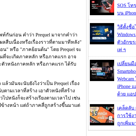
SOS โทร
บน iPhon
วิธีตั้งชื
Windows 1
ัพท์กันก่อน คำว่า Prequel มาจากคำว่า
ผลสืบเนื่องหรือเรื่องราวที่ตามมาทีหลัง"
ตัวอักขร
่อน" หรือ "ภาคย้อนต้น" โดย Prequel จะ
เท่ ๆ
นก่อนที่จะเกิดภาคหลัก หรือภาคแรก อาจ
เปลี่ยนมื
ราะตัวหนังภาคหลัก หรือภาคแรก ได้รับ
Smartpho
Webcam ใช
ล้วมันจะนับยังไงว่าเป็น Prequel เรื่อง
iPhone แ
ับตามเวลาที่สร้าง เอาตัวหนังที่สร้าง
ด้วย แอ
ั่วไปหนังก็จะสร้างเรียงตามเวลาไป เช่น
้างหน้า แต่ถ้าภาคสี่ถูกสร้างขึ้นมาแต่
เคล็ดลับ
การใช้งา
ถูกเพิ่ม