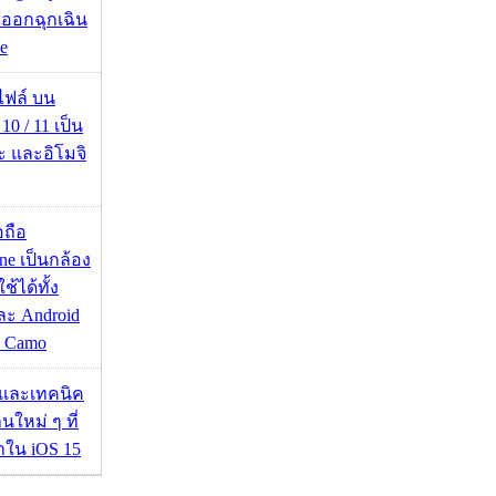
ออกฉุกเฉิน
e
่อไฟล์ บน
0 / 11 เป็น
ะ และอิโมจิ
อถือ
ne เป็นกล้อง
้ได้ทั้ง
ละ Android
ป Camo
 และเทคนิค
นใหม่ ๆ ที่
มาใน iOS 15