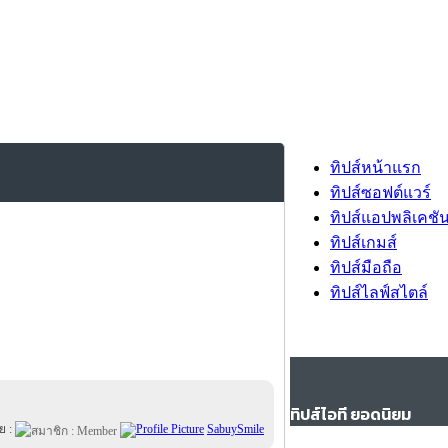
ทิปส์หน้าแรก
ทิปส์ซอฟต์แวร์
ทิปส์แอปพลิเคชั
ทิปส์เกมส์
ทิปส์มือถือ
ทิปส์ไลฟ์สไตล์
ทิปส์ไอที ยอดนิยม
ย :
SabuySmile