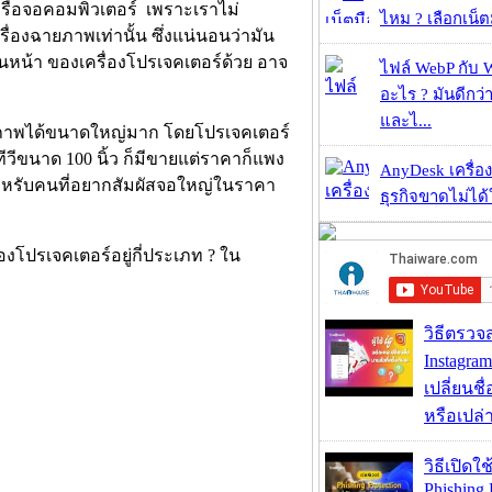
รือจอคอมพิวเตอร์ เพราะเราไม่
ไหม ? เลือกเน็ต
่องฉายภาพเท่านั้น ซึ่งแน่นอนว่ามัน
นหน้า ของเครื่องโปรเจคเตอร์ด้วย อาจ
ไฟล์ WebP กับ 
อะไร ? มันดีกว่
และไ...
ยภาพได้ขนาดใหญ่มาก โดยโปรเจคเตอร์
วีขนาด 100 นิ้ว ก็มีขายแต่ราคาก็แพง
AnyDesk เครื่อง
 สำหรับคนที่อยากสัมผัสจอใหญ่ในราคา
ธุรกิจขาดไม่ได้
องโปรเจคเตอร์อยู่กี่ประเภท ? ใน
วิธีตรวจส
Instagram
เปลี่ยนชื
หรือเปล่า
วิธีเปิดใช
Phishing 