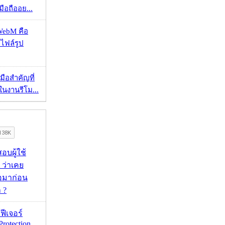
มือถืออย...
WebM คือ
าไฟล์รูป
มือสำคัญที่
ในงานรีโม...
อบผู้ใช้
 ว่าเคย
่อมาก่อน
 ?
้ฟีเจอร์
Protection