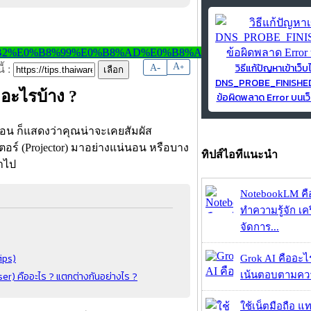
วิธีแก้ปัญหาเข้าเว็บ
-
A
A
+
้ :
DNS_PROBE_FINISH
 อะไรบ้าง ?
ข้อผิดพลาด Error บนเว็
่อน ก็แสดงว่าคุณน่าจะเคยสัมผัส
์ (Projector) มาอย่างแน่นอน หรือบาง
ทิปส์ไอทีแนะนำ
้ำไป
NotebookLM คื
ทำความรู้จัก เคร
จัดการ...
ips)
Grok AI คืออะไร ?
r) คืออะไร ? แตกต่างกันอย่างไร ?
เน้นตอบตามความ
ใช้เน็ตมือถือ แ