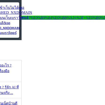
ไม่ได้เจอ
ED_NXDOMAIN
บเบราว์เซอร์
ออะไร ?
ื่องมือ
 รู้จัก AI ที่
จริง ...
ทนเน็ตบ้านดี