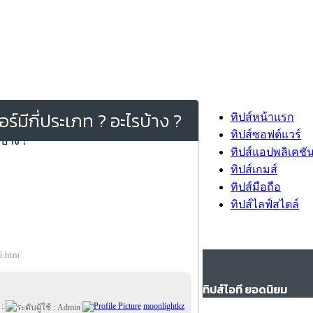
์มีกี่ประเภท ? อะไรบ้าง ?
ทิปส์หน้าแรก
ทิปส์ซอฟต์แวร์
ทิปส์แอปพลิเคชั
ทิปส์เกมส์
ทิปส์มือถือ
ทิปส์ไลฟ์สไตล์
5.htm
ทิปส์ไอที ยอดนิยม
 :
moonlightkz