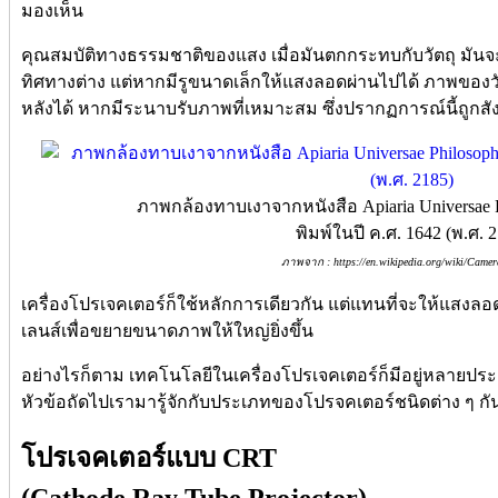
มองเห็น
คุณสมบัติทางธรรมชาติของแสง เมื่อมันตกกระทบกับวัตถุ ม
ทิศทางต่าง แต่หากมีรูขนาดเล็กให้แสงลอดผ่านไปได้ ภาพของ
หลังได้ หากมีระนาบรับภาพที่เหมาะสม ซึ่งปรากฏการณ์นี้ถูก
ภาพกล้องทาบเงาจากหนังสือ Apiaria Universae P
พิมพ์ในปี ค.ศ. 1642 (พ.ศ. 
ภาพจาก : https://en.wikipedia.org/wiki/Came
เครื่องโปรเจคเตอร์ก็ใช้หลักการเดียวกัน แต่แทนที่จะให้แสงลอดผ
เลนส์เพื่อขยายขนาดภาพให้ใหญ่ยิ่งขึ้น
อย่างไรก็ตาม เทคโนโลยีในเครื่องโปรเจคเตอร์ก็มีอยู่หลายประ
หัวข้อถัดไปเรามารู้จักกับประเภทของโปรจคเตอร์ชนิดต่าง ๆ กั
โปรเจคเตอร์แบบ CRT
(Cathode Ray Tube Projector)