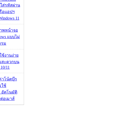
อใส่รหัสผ่าน
หรือแอปฯ
 Windows 11
บภาพหน้าจอ
ows แบบไม่
กรม
ดใช้งานง่าย
ามสะดวกบน
10/11
งค่าโน้ตบุ๊ก
รใช้
 อัตโนมัติ
อมต่อเมาส์