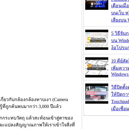
เตือนเมื่
บนเว็บ 
เสี่ยงบน
5 วิธีจั
บน Wind
ง้อโปรแ
10 คีย์ลั
เพิ่มคว
Windows 
วิธีปิดตั้
ให้ปิดกา
ี่ยวกับกล้องกล้องทาบเงา (Camera
Touchpad
ที่ถูกค้นพบมากว่า 3,000 ปีแล้ว
เมื่อเชื่
ตกกระทบวัตถุ แล้วสะท้อนเข้าสู่ตาของ
จะแปลงสัญญาณภาพให้เราเข้าใจสิ่งที่