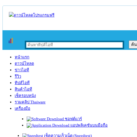
หน้าแรก
ดาวน์โหลด
ข่าวไอที
รีวิว
ทิปส์ไอที
สินค้าไอที
เช็ครอบหนัง
รวมคลิป Thaiware
เครื่องมือ
ซอฟต์แวร์
แอปพลิเคชันบนมือถือ
เช็คความเร็วเน็ต (Speedtest)