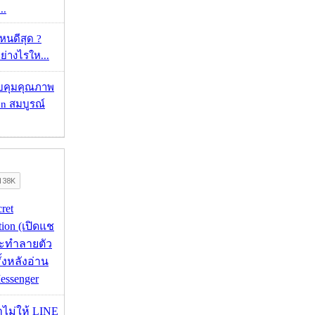
..
ไหนดีสุด ?
ย่างไรให...
บคุมคุณภาพ
on สมบูรณ์
cret
tion (เปิดแช
่จะทำลายตัว
ั้งหลังอ่าน
essenger
่าไม่ให้ LINE