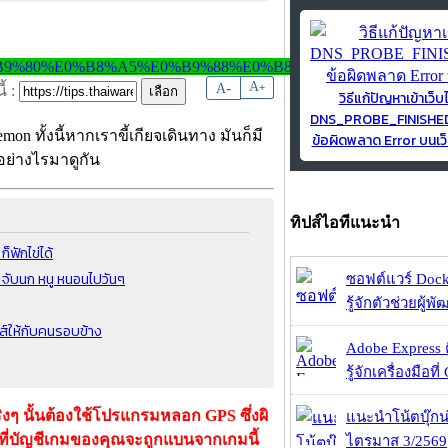
-
A
A
+
้ :
วิธีแก้ปัญหาเข้าเว็บ
DNS_PROBE_FINISH
mon ทั้งนี้หากเราขี้เกียจเดินทาง มันก็มี
ข้อผิดพลาด Error บนเว็
ำอย่างไรมาดูกัน
ทิปส์ไอทีแนะนำ
็ฟักไข่ได้
จับนก หนู หนอนไปวันๆ
ซอฟต์แวร์ Dock
รู้จักตัวช่วยผู้พ
ส์ให้กับคนรอบข้าง
Adobe Express 
รู้จักเครื่องมือที่
งๆ นั้นต้องใช้โปรแกรมหลอก GPS ซึ่งผิ
แนะนำโน้ตบุ๊กน่
ยงที่บัญชีเกมของคุณจะถูกแบนจากเกมนี้
ไตรมาส 3/2569