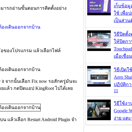
เก็บข้อ
สามารถอ่านขั้นตอนการติดตั้งอย่าง
ใช้ เพื่
เป็นส่วน
วิธีปิดตั้
ให้ปิดกา
Touchpad
ายมือของโปรแกรม แล้วเลือกไฟล์
เมื่อเชื่
วิธีเปิดใ
Aero Sh
y it จากนั้นเลือก Fix now รอสักครู่มันจะ
ปฏิบัติก
บร้อยแล้ว กดปิดแอป KingRoot ไปได้เลย
11
วิธีใช้ง
Google Wa
ง่าย แต
น แล้วเลือก Restart Android Plugin จำ