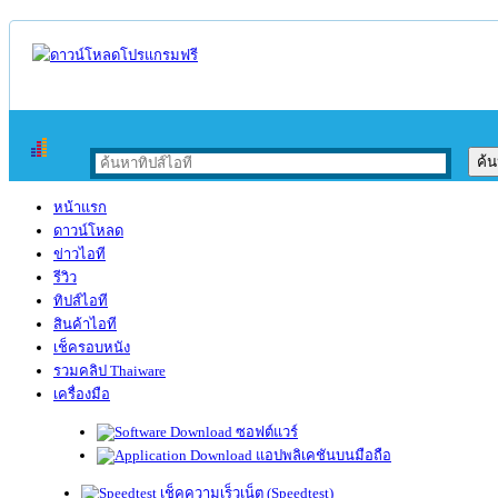
หน้าแรก
ดาวน์โหลด
ข่าวไอที
รีวิว
ทิปส์ไอที
สินค้าไอที
เช็ครอบหนัง
รวมคลิป Thaiware
เครื่องมือ
ซอฟต์แวร์
แอปพลิเคชันบนมือถือ
เช็คความเร็วเน็ต (Speedtest)