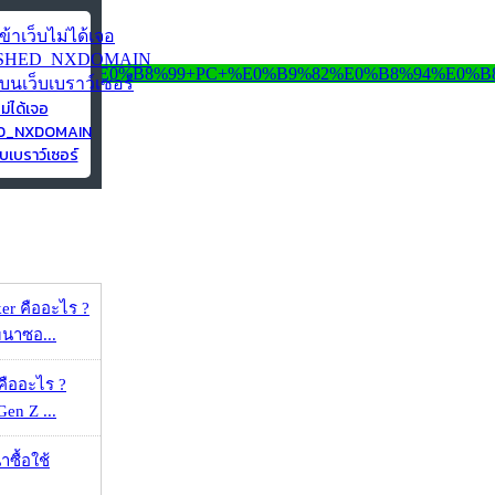
ไม่ได้เจอ
ED_NXDOMAIN
บเบราว์เซอร์
er คืออะไร ?
ัฒนาซอ...
คืออะไร ?
 Gen Z ...
าซื้อใช้