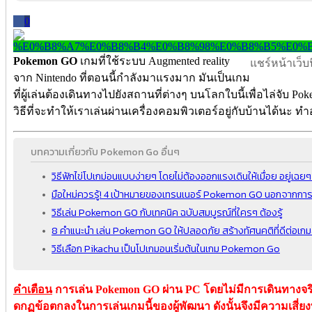
0
Pokemon GO
เกมที่ใช้ระบบ Augmented reality
แชร์หน้าเว็บนี
จาก Nintendo ที่ตอนนี้กำลังมาแรงมาก มันเป็นเกม
ที่ผู้เล่นต้องเดินทางไปยังสถานที่ต่างๆ บนโลกใบนี้เพื่อไล่จับ Poke
วิธีที่จะทำให้เราเล่นผ่านเครื่องคอมพิวเตอร์อยู่กับบ้านได้นะ ท
บทความเกี่ยวกับ Pokemon Go อื่นๆ
วิธีฟักไข่โปเกม่อนแบบง่ายๆ โดยไม่ต้องออกแรงเดินให้เมื่อย อยู่เฉยๆ ก
มือใหม่ควรรู้! 4 เป้าหมายของเทรนเนอร์ Pokemon GO นอกจากการ
วิธีเล่น Pokemon GO กับเทคนิค ฉบับสมบูรณ์ที่ใครๆ ต้องรู้
8 คำแนะนำ เล่น Pokemon GO ให้ปลอดภัย สร้างทัศนคติที่ดีต่อเกม
วิธีเลือก Pikachu เป็นโปเกมอนเริ่มต้นในเกม Pokemon Go
คำเตือน
การเล่น Pokemon GO ผ่าน PC โดยไม่มีการเดินทางจริ
ดกฏข้อตกลงในการเล่นเกมนี้ของผู้พัฒนา ดังนั้นจึงมีความเสี่