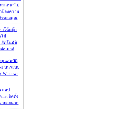
มูลสนทนาไป
อปกป้องความ
ตัวของคุณ
งค่าโน้ตบุ๊ก
รใช้
 อัตโนมัติ
อมต่อเมาส์
ช้คุณสมบัติ
ake บนระบบ
าร Windows
าน แอป
llet ติดตั้ง
ะจ่ายสะดวก