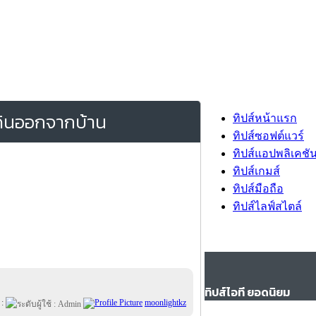
เดินออกจากบ้าน
ทิปส์หน้าแรก
ทิปส์ซอฟต์แวร์
ทิปส์แอปพลิเคชั
ทิปส์เกมส์
ทิปส์มือถือ
ทิปส์ไลฟ์สไตล์
ทิปส์ไอที ยอดนิยม
 :
moonlightkz