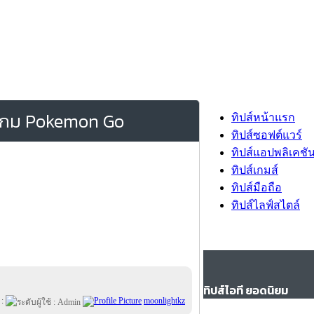
ในเกม Pokemon Go
ทิปส์หน้าแรก
ทิปส์ซอฟต์แวร์
ทิปส์แอปพลิเคชั
ทิปส์เกมส์
ทิปส์มือถือ
ทิปส์ไลฟ์สไตล์
ทิปส์ไอที ยอดนิยม
 :
moonlightkz