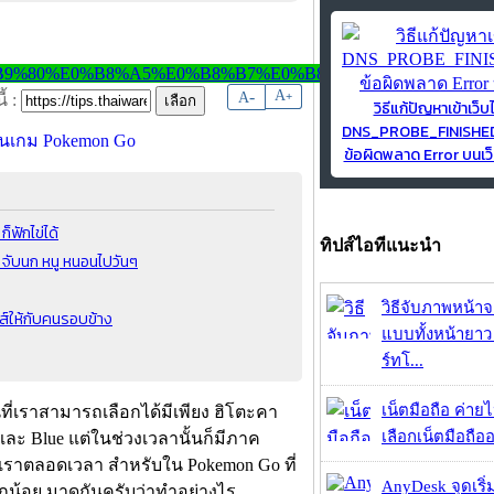
-
A
A
+
้ :
วิธีแก้ปัญหาเข้าเว็บ
DNS_PROBE_FINISH
ข้อผิดพลาด Error บนเว็
็ฟักไข่ได้
ทิปส์ไอทีแนะนำ
จับนก หนู หนอนไปวันๆ
วิธีจับภาพหน้า
ส์ให้กับคนรอบข้าง
แบบทั้งหน้ายา
ร์ทโ...
เน็ตมือถือ ค่าย
ที่เราสามารถเลือกได้มีเพียง ฮิโตะคา
เลือกเน็ตมือถืออ
และ Blue แต่ในช่วงเวลานั้นก็มีภาค
ามเราตลอดเวลา สำหรับใน Pokemon Go ที่
AnyDesk จุดเริ่ม
เล็กน้อย มาดูกันครับว่าทำอย่างไร