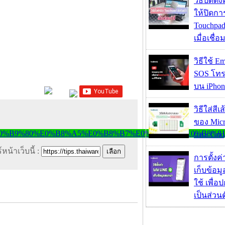
วิธีปิดตั้
ให้ปิดกา
Touchpad
เมื่อเชื่
วิธีใช้ E
SOS โทร
บน iPhon
วิธีใส่สี
ของ Micr
และ Goog
หน้าเว็บนี้ :
การตั้งค
เก็บข้อ
ใช้ เพื่
เป็นส่วน