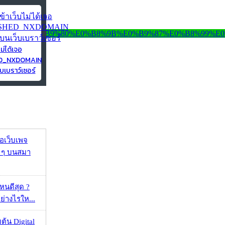
ไม่ได้เจอ
ED_NXDOMAIN
บเบราว์เซอร์
จอเว็บเพจ
ว ๆ บนสมา
ไหนดีสุด ?
ย่างไรให...
ต้น Digital