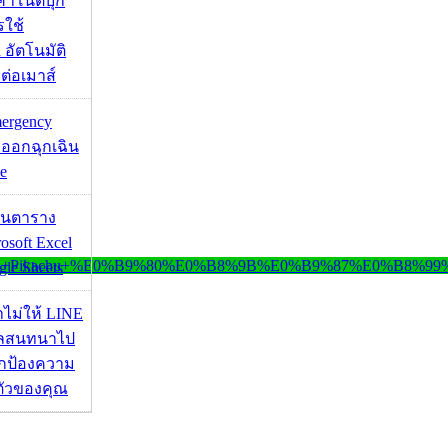
งค่าโน้ตบุ๊ก
รใช้
 อัตโนมัติ
อมต่อเมาส์
mergency
ออกฉุกเฉิน
e
เส้นตาราง
osoft Excel
le Sheets
่าไม่ให้ LINE
มูลสนทนาไป
อปกป้องความ
ตัวของคุณ