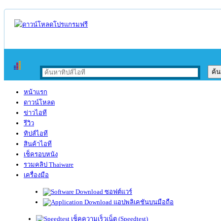
หน้าแรก
ดาวน์โหลด
ข่าวไอที
รีวิว
ทิปส์ไอที
สินค้าไอที
เช็ครอบหนัง
รวมคลิป Thaiware
เครื่องมือ
ซอฟต์แวร์
แอปพลิเคชันบนมือถือ
เช็คความเร็วเน็ต (Speedtest)