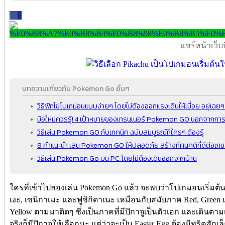
0
แชร์หน้าเว็บนี
บทความเกี่ยวกับ Pokemon Go อื่นๆ
วิธีฟักไข่โปเกม่อนแบบง่ายๆ โดยไม่ต้องออกแรงเดินให้เมื่อย อยู่เฉยๆ ก
มือใหม่ควรรู้! 4 เป้าหมายของเทรนเนอร์ Pokemon GO นอกจากการ
วิธีเล่น Pokemon GO กับเทคนิค ฉบับสมบูรณ์ที่ใครๆ ต้องรู้
8 คำแนะนำ เล่น Pokemon GO ให้ปลอดภัย สร้างทัศนคติที่ดีต่อเกม
วิธีเล่น Pokemon Go บน PC โดยไม่ต้องเดินออกจากบ้าน
ใครที่เข้าไปลองเล่น Pokemon Go แล้ว จะพบว่าโปเกมอนเริ่มต้น
เงะ, เซนิกาเมะ และฟูชิกิดาเนะ เหมือนกับสมัยภาค Red, Green 
Yellow ตามมาติดๆ ซึ่งเป็นภาคที่มีปิกาจูเป็นตัวเอก และเดินต
จริงก็มีปิกาจูให้เลือกนะ แต่ว่าจะเป็น Easter Egg ต้องมีทริคสัก