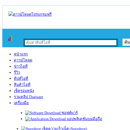
หน้าแรก
ดาวน์โหลด
ข่าวไอที
รีวิว
ทิปส์ไอที
สินค้าไอที
เช็ครอบหนัง
รวมคลิป Thaiware
เครื่องมือ
ซอฟต์แวร์
แอปพลิเคชันบนมือถือ
เช็คความเร็วเน็ต (Speedtest)