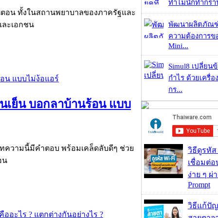
ทำไมนักทำกราฟิ
ขั้นตอน ทั้งในสถานพยาบาลของภาครัฐและ
พัฒนาผลิตภัณฑ
ฐและเอกชน
ความต้องการของ
Mini...
Simul8 เปลี่ยนข
กำไร ด้วยเครื่
กร...
านเย็น บอกลาบ้านร้อน แบบ
ทความนี้มีคำตอบ พร้อมเคล็ดลับดีๆ ช่วย
วิธีดูรหัส
นอน
เชื่อมต่
ง่าย ๆ ผ
Prompt
วิธีแก้ป
สายตาจา