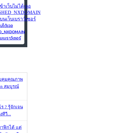
ไม่ได้เจอ
ED_NXDOMAIN
บเบราว์เซอร์
บคุมคุณภาพ
on สมบูรณ์
ร ? รู้จักเจน
ทีวี...
ราฟิกได้ แต่