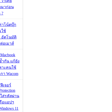
 ว่าเคย
่อมาก่อน
 ?
งค่าโน้ตบุ๊ก
รใช้
 อัตโนมัติ
อมต่อเมาส์
ด Macbook
ซ้ำกัน แก้ยัง
ฉพาะคนใช้
กกา Wacom
้ฟีเจอร์
Protection
อใส่รหัสผ่าน
หรือแอปฯ
 Windows 11