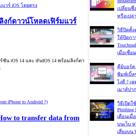
Instagram
เปลี่ยนชื
หรือเปล่า
ลิงก์ดาวน์โหลดเฟิร์มแวร์
วิธีปิดตั้
ให้ปิดกา
Touchpad
เมื่อเชื่
ร์ชัน iOS 14 และ iPadOS 14 พร้อมลิงก์ดา
คีย์บอร์
S
พิมพ์เบิ้ล
ไงดี ? เ
เมาส์ปา
วิธีเปิดใช
Phishing 
How to transfer data from
เตือนเมื่
บนเว็บ 
เสี่ยงบน