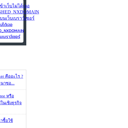
ไม่ได้เจอ
ED_NXDOMAIN
บเบราว์เซอร์
er คืออะไร ?
ัฒนาซอ...
ee หรือ
ในเชิงธุรกิจ
าซื้อใช้