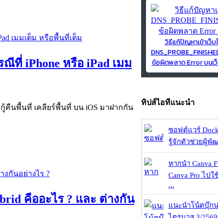
วิธีแก้ปัญหาเข้าเว็บ
DNS_PROBE_FINISH
นกรณีที่ iPhone หรือ iPad เมม
ข้อผิดพลาด Error บนเว็
ทิปส์ไอทีแนะนำ
กู้คืนพื้นที่ เคลียร์พื้นที่ บน iOS มาฝากกัน
ซอฟต์แวร์ Dock
รู้จักตัวช่วยผู้พ
หากนำ Canva Fr
Canva Pro ไปใช้
...
rid คืออะไร ? และ ต่างกัน
แนะนำโน้ตบุ๊กน่
ไตรมาส 3/2569