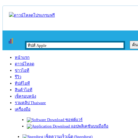
หน้าแรก
ดาวน์โหลด
ข่าวไอที
รีวิว
ทิปส์ไอที
สินค้าไอที
เช็ครอบหนัง
รวมคลิป Thaiware
เครื่องมือ
ซอฟต์แวร์
แอปพลิเคชันบนมือถือ
เช็คความเร็วเน็ต (Speedtest)