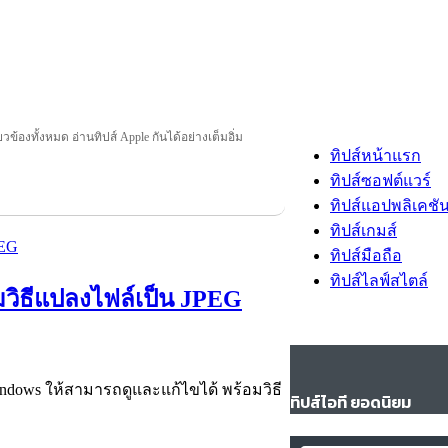
่ยวข้องทั้งหมด อ่านทิปส์ Apple กันได้อย่างเต็มอิ่ม
ทิปส์หน้าแรก
ทิปส์ซอฟต์แวร์
ทิปส์แอปพลิเคชั
ทิปส์เกมส์
ทิปส์มือถือ
ทิปส์ไลฟ์สไตล์
มวิธีแปลงไฟล์เป็น JPEG
Windows ให้สามารถดูและแก้ไขได้ พร้อมวิธี
ทิปส์ไอที ยอดนิยม