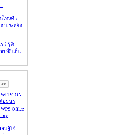
..
ุ่นไหนดี ?
าคาประหยัด
 ? รู้จัก
 ที่กินพื้น
re WEBCON
นสัมมนา
 WPS Office
tory
อบผู้ใช้