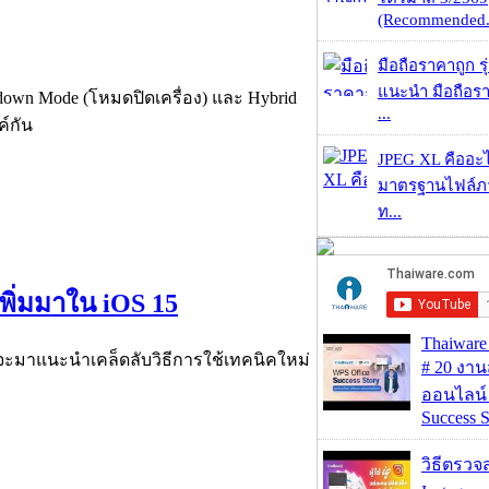
(Recommended.
มือถือราคาถูก ร
แนะนำ มือถือร
down Mode (โหมดปิดเครื่อง) และ Hybrid
...
์กัน
JPEG XL คืออะไร
มาตรฐานไฟล์ภาพ
ท...
เพิ่มมาใน iOS 15
Thaiwa
ลยจะมาแนะนำเคล็ดลับวิธีการใช้เทคนิคใหม่
# 20 งา
ออนไลน์
Success S
วิธีตรวจส