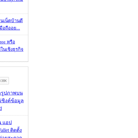
ทนเน็ตบ้านดี
มือถืออย...
ee หรือ
ในเชิงธุรกิจ
ื่อรูปภาพบน
่ซิงค์ข้อมูล
d
าน แอป
llet ติดตั้ง
ะจ่ายสะดวก