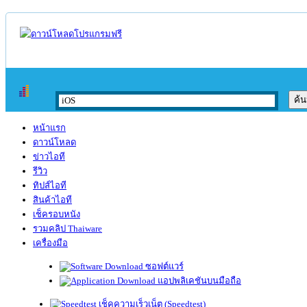
หน้าแรก
ดาวน์โหลด
ข่าวไอที
รีวิว
ทิปส์ไอที
สินค้าไอที
เช็ครอบหนัง
รวมคลิป Thaiware
เครื่องมือ
ซอฟต์แวร์
แอปพลิเคชันบนมือถือ
เช็คความเร็วเน็ต (Speedtest)