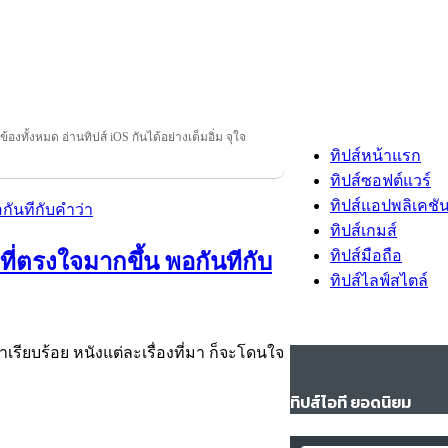
วข้องทั้งหมด อ่านทิปส์ iOS กันได้อย่างเต็มอิ่ม จุใจ
ทิปส์หน้าแรก
ทิปส์ซอฟต์แวร์
ทิปส์แอปพลิเคชั
ทิปส์เกมส์
ทิปส์มือถือ
์ ที่ตรงใจมากขึ้น พอกันทีกับ
ทิปส์ไลฟ์สไตล์
อทำเรียบร้อย หนังแต่ละเรื่องที่มา ก็จะโดนใจ
ทิปส์ไอที ยอดนิยม