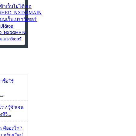
ไม่ได้เจอ
ED_NXDOMAIN
บเบราว์เซอร์
าซื้อใช้
..
ร ? รู้จักเจน
ทีวี...
 คืออะไร ?
อร์ยุคใหม่