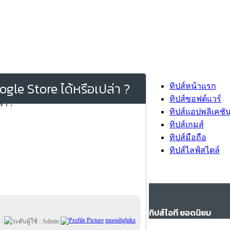
le Store ได้หรือเปล่า ?
ทิปส์หน้าแรก
ทิปส์ซอฟต์แวร์
ทิปส์แอปพลิเคชั
ทิปส์เกมส์
ทิปส์มือถือ
ทิปส์ไลฟ์สไตล์
ทิปส์ไอที ยอดนิยม
 :
moonlightkz