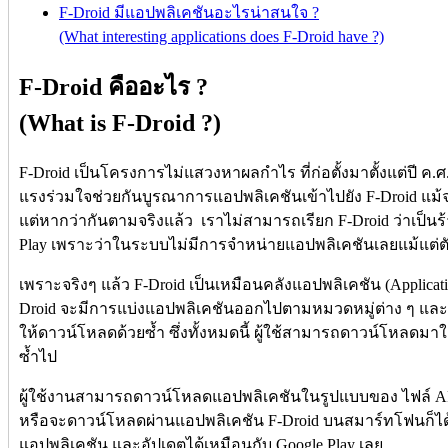
F-Droid มีแอปพลิเคชันอะไรน่าสนใจ ?
(What interesting applications does F-Droid have ?)
F-Droid คืออะไร ?
(What is F-Droid ?)
F-Droid เป็นโครงการไม่แสวงหาผลกำไร ที่ก่อตั้งมาตั้งแต่ปี ค.
แรงร่วมใจช่วยกันบูรณาการแอปพลิเคชันเข้าไปยัง F-Droid แม้จ
แต่หากว่ากันตามจริงแล้ว เราไม่สามารถเรียก F-Droid ว่าเป็น
Play เพราะว่าในระบบไม่มีการจำหน่ายแอปพลิเคชันเลยแม้แต่ตั
เพราะจริงๆ แล้ว F-Droid เป็นเหมือนคลังแอปพลิเคชัน (Applicati
Droid จะมีการแบ่งแอปพลิเคชันออกไปตามหมวดหมู่ต่าง ๆ และม
ให้ดาวน์โหลดด้วยซ้ำ ซึ่งทั้งหมดนี้ ผู้ใช้สามารถดาวน์โหลดมาใช
ซ้ำไป
ผู้ใช้งานสามารถดาวน์โหลดแอปพลิเคชันในรูปแบบของ ไฟล์ APK
หรือจะดาวน์โหลดผ่านแอปพลิเคชัน F-Droid บนสมาร์ทโฟนก็ได
แอปพลิเคชัน และอัปเดตได้เหมือนกับ Google Play เลย