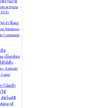
ดใช้งานง่าย
ามสะดวกบน
10/11
 Wi-Fi ที่่เคย
อบน Windows
่าน Command
อถือ
ne เป็นกล้อง
้ได้ทั้ง
ละ Android
ป Camo
งค่าโน้ตบุ๊ก
รใช้
 อัตโนมัติ
อมต่อเมาส์