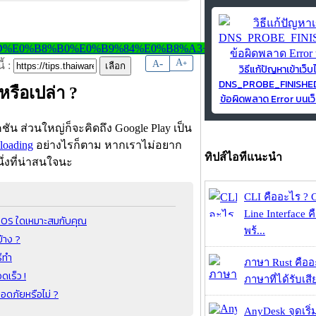
-
A
A
+
้ :
วิธีแก้ปัญหาเข้าเว็บ
DNS_PROBE_FINISH
รือเปล่า ?
ข้อผิดพลาด Error บนเว็
คชัน ส่วนใหญ่ก็จะคิดถึง Google Play เป็น
eloading
อย่างไรก็ตาม หากเราไม่อยาก
ทิปส์ไอทีแนะนำ
ึ่งที่น่าสนใจนะ
CLI คืออะไร ?
Line Interface 
บ OS ใดเหมาะสมกับคุณ
พร้...
้าง ?
ีทำ
ภาษา Rust คืออะไ
ดเร็ว !
ภาษาที่ได้รับเสี
อดภัยหรือไม่ ?
AnyDesk จุดเริ่ม