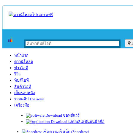
หน้าแรก
ดาวน์โหลด
ข่าวไอที
รีวิว
ทิปส์ไอที
สินค้าไอที
เช็ครอบหนัง
รวมคลิป Thaiware
เครื่องมือ
ซอฟต์แวร์
แอปพลิเคชันบนมือถือ
เช็คความเร็วเน็ต (Speedtest)