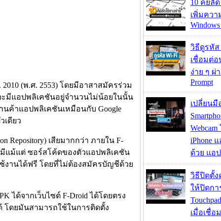
10 คีย์ลั
เพิ่มคว
Windows 
วิธีดูรหัส
เชื่อมต่
ง่าย ๆ ผ
Prompt
ศ. 2010 (พ.ศ. 2553) โดยมีอาสาสมัครร่วม
ะมีแอปพลิเคชันอยู่จำนวนไม่น้อยในนั้น
เปลี่ยนมื
ร้านค้าแอปพลิเคชันเหมือนกับ Google
Smartpho
วเดียว
Webcam ใช
on Repository) เสียมากกว่า ภายใน F-
iPhone แ
ีแม้แต่ ซอร์สโค้ดของตัวแอปพลิเคชัน
ด้วย แอ
้งานได้ฟรี โดยที่ไม่ต้องสมัครบัญชีด้วย
วิธีปิดตั้
ให้ปิดกา
 ได้จากเว็บไซต์ F-Droid ได้โดยตรง
Touchpad
้ โดยมันสามารถใช้ในการติดตั้ง
เมื่อเชื่