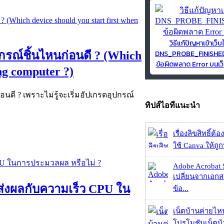
วิธีแก้ปัญหาเข้าเว็บ
DNS_PROBE_FINISH
กรณ์ชิ้นไหนก่อนดี ? (Which
ข้อผิดพลาด Error บนเว็
ing computer ?)
นดี ? เพราะไม่รู้จะเริ่มอัปเกรดอุปกรณ์
ทิปส์ไอทีแนะนำ
เรื่องลิขสิทธิ์ต้อ
ใช้ Canva ให้ถูก
Adobe Acrobat 
เปลี่ยนจากเอกสา
 ส่งผลกับความเร็ว CPU ใน
ข้อ...
เน็ตบ้านค่ายไหน
โปรโมชันเน็ตบ