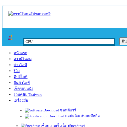
หน้าแรก
ดาวน์โหลด
ข่าวไอที
รีวิว
ทิปส์ไอที
สินค้าไอที
เช็ครอบหนัง
รวมคลิป Thaiware
เครื่องมือ
ซอฟต์แวร์
แอปพลิเคชันบนมือถือ
เช็คความเร็วเน็ต (Speedtest)