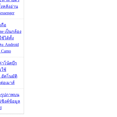
ั้งหลังอ่าน
essenger
อถือ
ne เป็นกล้อง
้ได้ทั้ง
ละ Android
ป Camo
งค่าโน้ตบุ๊ก
รใช้
 อัตโนมัติ
อมต่อเมาส์
ื่อรูปภาพบน
่ซิงค์ข้อมูล
d