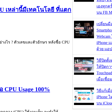
เองทุกคร
PU เหล่านี้มีเทคโนโลยี ที่แตก
บน FB M
เปลี่ยนมื
Smartpho
Webcam ใช
นอย่างไร ? ตัวเลขและตัวอักษร หลังชื่อ CPU
iPhone แ
ด้วย แอ
วิธีปิดตั้
ให้ปิดกา
Touchpad
เมื่อเชื่
รือ CPU Usage 100%
วิธีแก้เม
iPhone ไม
บน iClou
ลผลกลาง (CPU) ใช้งานเต็ม จะทำให้