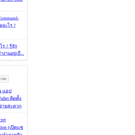
 Command-
คืออะไร ?
 ? รู้จัก
งานอยู่เบื...
าน แอป
llet ติดตั้ง
ะจ่ายสะดวก
cret
tion (เปิดแช
่จะทำลายตัว