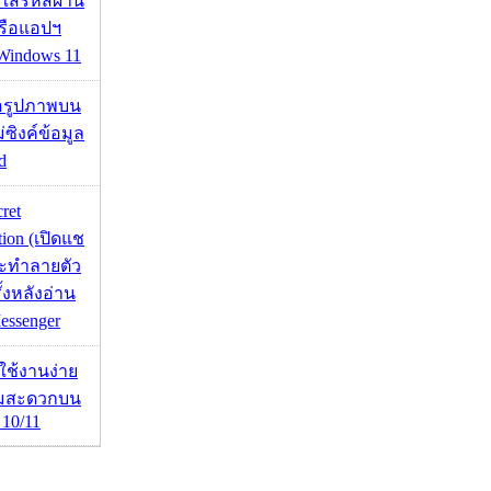
อใส่รหัสผ่าน
หรือแอปฯ
 Windows 11
ื่อรูปภาพบน
่ซิงค์ข้อมูล
d
cret
tion (เปิดแช
่จะทำลายตัว
ั้งหลังอ่าน
essenger
ดใช้งานง่าย
ามสะดวกบน
10/11