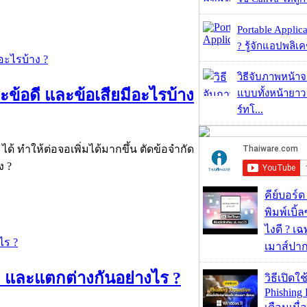
Portable Applic
? รู้จักแอปพลิเค
วิธีจับภาพหน้า
ข้อดี และข้อเสียมีอะไรบ้าง
แบบทั้งหน้ายา
ร์ทโ...
้ ทำให้ต่อจอเพิ่มได้มากขึ้น ตัดข้อจำกัด
ง ?
คีย์บอร์
พิมพ์เบิ้ล
ไงดี ? เ
เมาส์ปา
? และแตกต่างกันอย่างไร ?
วิธีเปิดใช
Phishing 