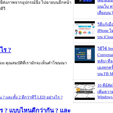
เตือนเมื่
โนโลยีส่งภาพจากอุปกรณ์นึง ไปฉายบนอีกหน้า
บนเว็บ 
ีวี
เสี่ยงบน
วิธีแก้เม
iPhone ไม
บน iClou
วิธีใช้ Se
ไร ?
Conversa
ทลับ) ที
ction คุณสมบัติที่เรามักจะเห็นคำโฆษณา
เองทุกคร
บน FB M
10 คีย์ลั
เพิ่มคว
Windows 
ร ? แบบไหนดีกว่ากัน ? และ