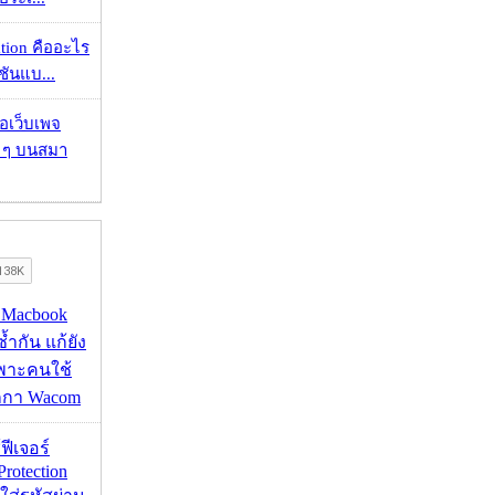
ation คืออะไร
ชันแบ...
จอเว็บเพจ
ว ๆ บนสมา
ด Macbook
ซ้ำกัน แก้ยัง
ฉพาะคนใช้
กกา Wacom
้ฟีเจอร์
Protection