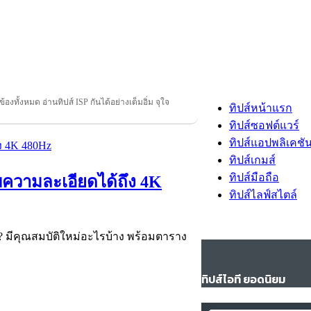
วข้องทั้งหมด อ่านทิปส์ ISP กันได้อย่างเต็มอิ่ม จุใจ
ทิปส์หน้าแรก
ทิปส์ซอฟต์แวร์
ทิปส์แอปพลิเคชั
ทิปส์เกมส์
ทิปส์มือถือ
บความละเอียดได้ถึง 4K
ทิปส์ไลฟ์สไตล์
? มีคุณสมบัติใหม่อะไรบ้าง พร้อมตาราง
ทิปส์ไอที ยอดนิยม