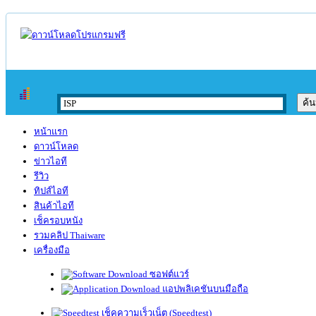
หน้าแรก
ดาวน์โหลด
ข่าวไอที
รีวิว
ทิปส์ไอที
สินค้าไอที
เช็ครอบหนัง
รวมคลิป Thaiware
เครื่องมือ
ซอฟต์แวร์
แอปพลิเคชันบนมือถือ
เช็คความเร็วเน็ต (Speedtest)