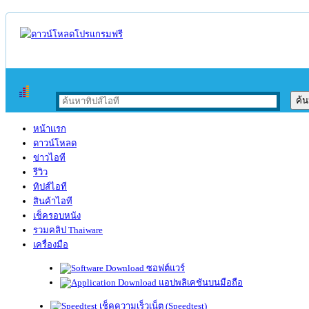
หน้าแรก
ดาวน์โหลด
ข่าวไอที
รีวิว
ทิปส์ไอที
สินค้าไอที
เช็ครอบหนัง
รวมคลิป Thaiware
เครื่องมือ
ซอฟต์แวร์
แอปพลิเคชันบนมือถือ
เช็คความเร็วเน็ต (Speedtest)