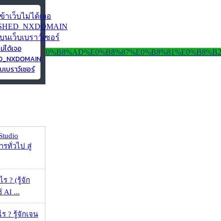
ไม่ได้เจอ
ED_NXDOMAIN
บเบราว์เซอร์
Studio
รทั่วไป สู่
ร ? (รู้จัก
้ AI ...
ร ? รู้จักเจน