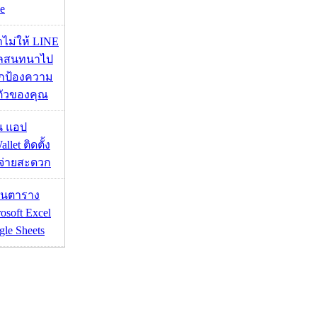
e
่าไม่ให้ LINE
มูลสนทนาไป
อปกป้องความ
ตัวของคุณ
าน แอป
llet ติดตั้ง
ะจ่ายสะดวก
เส้นตาราง
osoft Excel
le Sheets