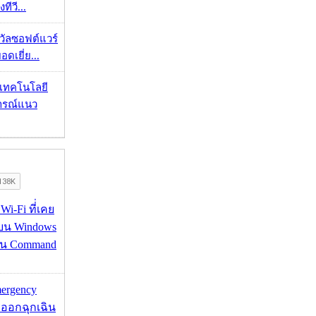
ทีวี...
งวัลซอฟต์แวร์
อดเยี่ย...
I เทคโนโลยี
ารณ์แนว
 Wi-Fi ที่่เคย
อบน Windows
่าน Command
mergency
ออกฉุกเฉิน