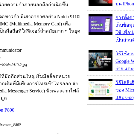
บน iPhon
้หน่วยความจำภายนอกถือกำเนิดขึ้น
อจอขาวดำ มีเสาอากาศอย่าง Nokia 9110i
การตั้งค
MMC (Multimedia Memory Card) เพื่อ
เก็บข้อ
ป็นมือถือที่ใส่ฟีเจอร์ล้ำสมัยมาก ๆ ในยุค
ใช้ เพื่
เป็นส่วน
วิธีใช้ง
r
Google Wa
e:Nokia-9110-2.jpg
ง่าย แต
ปีที่มือถือส่วนใหญ่เริ่มมีสล็อตหน่วย
วิธีใส่สี
กเดิมที่มีเพียงการโทรเข้าโทรออก ส่ง
ของ Micr
ia Messenger Service) ฟังเพลงจากไฟล์
และ Goog
มูล
_Ericsson_P800