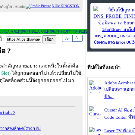
NUMKINGSTON
วิธีแก้ปัญหาเข้าเว็บ
DNS_PROBE_FINISH
-
A
A
+
้ :
ข้อผิดพลาด Error บนเว็
ือ ?
งสำคัญหลายอย่าง และหนึ่งในนั้นก็คือ
ทิปส์ไอทีแนะนำ
Slot)
ได้ถูกถอดออกไป แล้วเปลี่ยนไปใช้
ตุใดสล็อตส่วนนี้จึงถูกถอดออกไป มา
Adobe Acrobat 
เปลี่ยนจากเอกสา
ข้อ...
Cursor AI คืออะไ
ย่างไร ?
Code Editor ที่ใช
 จากสัญลักษณ์ต่างๆ ที่มี
Laser TV คืออะไ