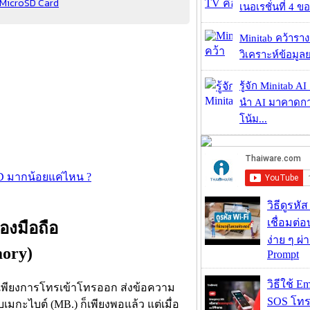
ใน MicroSD Card
เนอเรชั่นที่ 4 ของ
Minitab คว้ารา
วิเคราะห์ข้อมูลย
รู้จัก Minitab A
นำ AI มาคาดก
โน้ม...
oSD มากน้อยแค่ไหน ?
วิธีดูรหัส
เชื่อมต่
งมือถือ
ง่าย ๆ ผ
mory)
Prompt
วิธีใช้ E
 มีเพียงการโทรเข้าโทรออก ส่งข้อความ
SOS โทร
มกะไบต์ (MB.) ก็เพียงพอแล้ว แต่เมื่อ