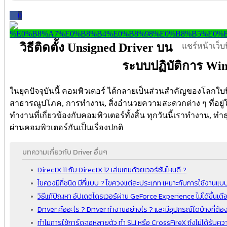
0
วิธีติดตั้ง Unsigned Driver บน
แชร์หน้าเว็บนี
ระบบปฏิบัติการ Wi
ในยุคปัจจุบันนี้ คอมพิวเตอร์ ได้กลายเป็นส่วนสำคัญของโลกใบนี
สาธารณูปโภค, การทำงาน, สิ่งอำนวยความสะดวกต่าง ๆ ที่อยู่
ทำงานที่เกี่ยวข้องกับคอมพิวเตอร์ทั้งสิ้น ทุกวันนี้เราทำงาน, ท
ผ่านคอมพิวเตอร์กันเป็นเรื่องปกติ
บทความเกี่ยวกับ Driver อื่นๆ
DirectX 11 กับ DirectX 12 เล่นเกมด้วยเวอร์ชันไหนดี ?
ไขควงมีกี่ชนิด มีกี่แบบ ? ไขควงแต่ละประเภท เหมาะกับการใช้งานแบ
วิธีแก้ปัญหา อัปเดตไดรเวอร์ผ่าน GeForce Experience ไม่ได้ขึ้นเต
Driver คืออะไร ? Driver ทำงานอย่างไร ? และมีอุปกรณ์ใดบ้างที่ต้องใ
ทำไมการใช้การ์ดจอหลายตัว ทำ SLI หรือ CrossFireX ถึงไม่ได้รับค