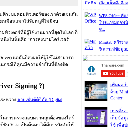
เลือกเน็ตมือถืออ
มตีระบบคอมพิวเตอร์ของเราด้วยเช่นกัน
WPS Office คืออะ
เหมือนแมวไล่จับหนูที่ไม่มีจบ
โปรแกรมออฟฟิ
ช...
มพิวเตอร์ที่มีผู้ใช้งานมากที่สุดในโลก ก็
นึ่งในนั้นคือ "การลงนามไดร์เวอร์
Minitab คว้ารา
วิเคราะห์ข้อมูลย
river) แต่มันก็ส่งผลให้ผู้ใช้ไม่สามารถ
น ในกรณีที่คุณมีความจำเป็นที่ต้องติด
iver Signing ?)
เพิ่มผลก
ด้วย Mini
Center
นระหว่าง
ลายเซ็นต์ดิจิทัล (Digital
การตั้งค
เก็บข้อ
ature ในการตรวจสอบความถูกต้องของไดร์
์ชัน Vista เป็นต้นมา ได้มีการบังคับให้
ใช้ เพื่