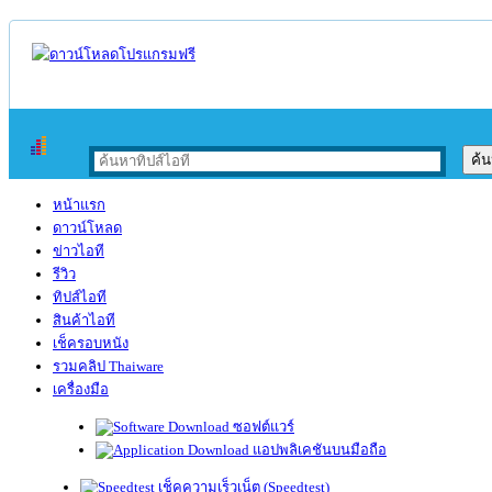
หน้าแรก
ดาวน์โหลด
ข่าวไอที
รีวิว
ทิปส์ไอที
สินค้าไอที
เช็ครอบหนัง
รวมคลิป Thaiware
เครื่องมือ
ซอฟต์แวร์
แอปพลิเคชันบนมือถือ
เช็คความเร็วเน็ต (Speedtest)