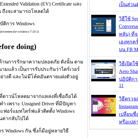
Extended Validation (EV) Certificate และ
เป็นส่วน
ั้น ถึงจะสามารถโหลดได้
วิธีใช้ Se
Conversa
nforcement-for-windows-7-10-11
ทลับ) ที
เองทุกคร
efore doing)
บน FB M
บัติด้านการรักษาความปลอดภัย ดังนั้น ตาม
วิธีเปิดใ
นามแล้ว เป็นการรับประกันว่าไดร์เวอร์
Aero Sh
างดี และไม่มีโค้ดอันตรายแฝงตัวอยู่
ปฏิบัติก
11
ที่ดาวน์โหลดมาจากแหล่งที่เชื่อถือได้
วิธีตรวจส
ทำ เพราะ Unsigned Driver ที่มีปัญหา
Instagram
ะฟอร์แมทไดร์ฟแล้วติดตั้ง Windows
เปลี่ยนชื
อนค่ากลับไปได้
หรือเปล่า
 Windows กัน ซึ่งก็มีอยู่หลายวิธี