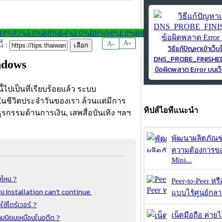
-
A
A
+
้ :
วิธีแก้ปัญหาเข้าเว็บ
DNS_PROBE_FINISH
ndows
ข้อผิดพลาด Error บนเว็
้ไปเป็นที่เรียบร้อยแล้ว ระบบ
ในชีวิตประจำวันของเรา ล้วนแต่มีการ
ทิปส์ไอทีแนะนำ
ำธุรกรรมด้านการเงิน, เสพสื่อบันเทิง ฯลฯ
พัฒนาผลิตภัณฑ
ความต้องการของ
Mini...
บไหน ?
Peer-to-Peer หร
ือน Installation can't continue.
แบบไร้ศูนย์กลาง
ช้ไดร์เวอร์ ?
เน็ตมือถือ ค่าย
วามนิยมเหมือนในอดีต ?