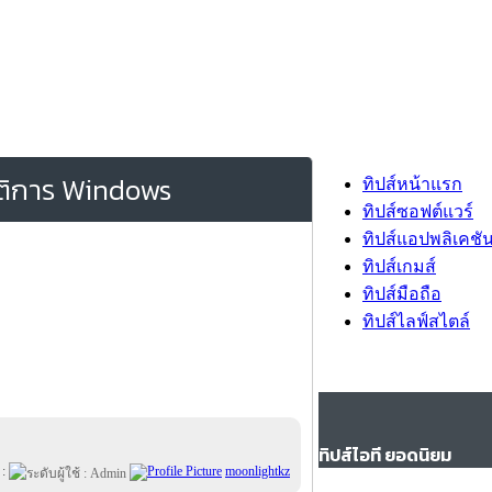
บัติการ Windows
ทิปส์หน้าแรก
ทิปส์ซอฟต์แวร์
ทิปส์แอปพลิเคชั
ทิปส์เกมส์
ทิปส์มือถือ
ทิปส์ไลฟ์สไตล์
ทิปส์ไอที ยอดนิยม
 :
moonlightkz