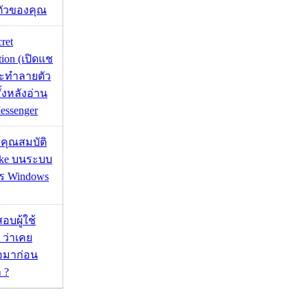
ตัวของคุณ
cret
tion (เปิดแช
่จะทำลายตัว
ั้งหลังอ่าน
essenger
ช้คุณสมบัติ
ake บนระบบ
าร Windows
อบผู้ใช้
 ว่าเคย
่อมาก่อน
 ?