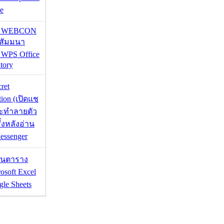
e
re WEBCON
นสัมมนา
 WPS Office
tory
cret
tion (เปิดแช
่จะทำลายตัว
ั้งหลังอ่าน
essenger
เส้นตาราง
osoft Excel
le Sheets