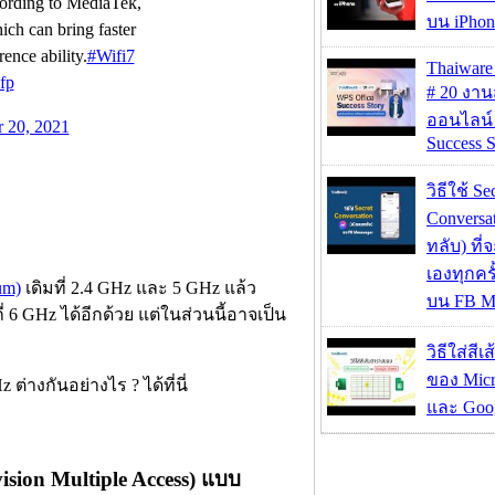
ording to MediaTek,
บน iPhon
ich can bring faster
rence ability.
#Wifi7
Thaiwa
fp
# 20 งา
ออนไลน์
 20, 2021
Success S
วิธีใช้ Se
Conversa
ทลับ) ที
เองทุกคร
um)
เดิมที่ 2.4 GHz และ 5 GHz แล้ว
บน FB M
6 GHz ได้อีกด้วย แต่ในส่วนนี้อาจเป็น
วิธีใส่สี
ของ Micr
่างกันอย่างไร ? ได้ที่นี่
และ Goog
ion Multiple Access) แบบ