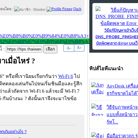
ขียนโดย :
l3uch
วิธีแก้ปัญหาเข้าเว็บ
DNS_PROBE_FINISH
ข้อผิดพลาด Error บนเว็
-
A
A
+
้ :
าเมื่อไหร่ ?
ทิปส์ไอทีแนะนำ
6” หรือที่เรานิยมเรียกกันว่า
Wi-Fi 6
ไป
ได้ทดลองเล่นกันไปจนเริ่มชินมือและรู้สึก
AnyDesk เครื่อง
่าแล้วถัดจาก Wi-Fi 6 แล้วจะมี Wi-Fi 7
ธุรกิจขาดไม่ได้
 กันบ้างนะ ? ดังนั้นเราจึงจะมาไขข้อ
วิธีจับภาพหน้า
แบบทั้งหน้ายา
ร์ทโ...
ากเดิมอย่างไร ?
มือถือราคาถูก ร