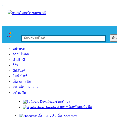
หน้าแรก
ดาวน์โหลด
ข่าวไอที
รีวิว
ทิปส์ไอที
สินค้าไอที
เช็ครอบหนัง
รวมคลิป Thaiware
เครื่องมือ
ซอฟต์แวร์
แอปพลิเคชันบนมือถือ
เช็คความเร็วเน็ต (Speedtest)