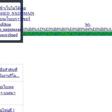
ไม่ได้เจอ
ED_NXDOMAIN
บเบราว์เซอร์
มือสำคัญที่
ในงานรีโม...
จอเว็บเพจ
ว ๆ บนสมา
ุ่นไหนดี ?