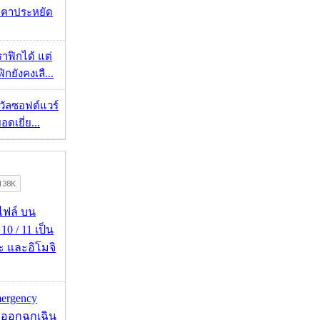
าคาประหยัด
ราฟิกได้ แต่
กยังคงเลื...
งวัลซอฟต์แวร์
อดเยี่ย...
่อไฟล์ บน
0 / 11 เป็น
ะ และอิโมจิ
mergency
ออกฉุกเฉิน