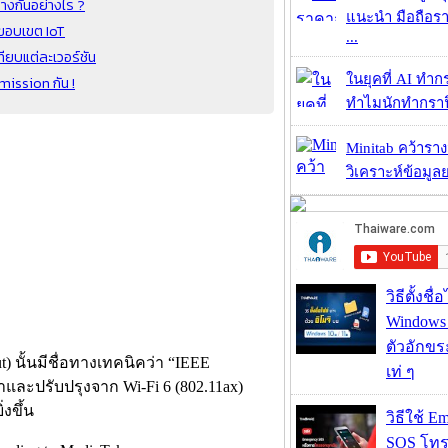
างกันอย่างไร ?
แนะนำ มือถือร
ยขอบเขต IoT
...
ทียบแต่ละเวอร์ชัน
ในยุคที่ AI ทำก
smission กัน !
ทำไมนักทำกราฟิ
Minitab คว้ารา
วิเคราะห์ข้อมูลย
วิธีตั้งชื
Windows 1
ตัวอักขร
) นั้นมีชื่อทางเทคนิคว่า “IEEE
เท่ ๆ
และปรับปรุงจาก Wi-Fi 6 (802.11ax)
งขึ้น
วิธีใช้ E
SOS โทร