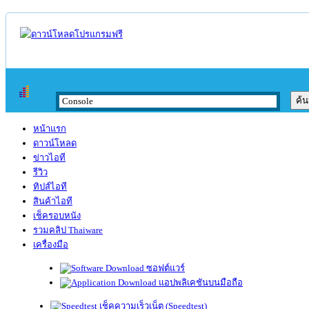
หน้าแรก
ดาวน์โหลด
ข่าวไอที
รีวิว
ทิปส์ไอที
สินค้าไอที
เช็ครอบหนัง
รวมคลิป Thaiware
เครื่องมือ
ซอฟต์แวร์
แอปพลิเคชันบนมือถือ
เช็คความเร็วเน็ต (Speedtest)