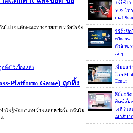
วามแตกต่าง และข้อดี-ข้อ
วิธีใช้ E
SOS โทร
บน iPhon
งกันไป เช่นลักษณะทางกายภาพ หรือปัจจัย
วิธีตั้งชื
Windows 1
ตัวอักขร
เท่ ๆ
เพิ่มผลก
ด้วย Mini
Center
ss-Platform Game) ถูกทิ้ง
คีย์บอร์
พิมพ์เบิ้ล
ไงดี ? เ
ต่ทำไมผู้พัฒนาเกมข้ามแพลตฟอร์ม กลับไม่
เมาส์ปา
ัน