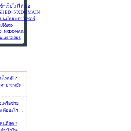
ไม่ได้เจอ
ED_NXDOMAIN
บเบราว์เซอร์
ุ่นไหนดี ?
าคาประหยัด
ือเครือข่าย
 คืออะไร ...
ไหนดีสุด ?
ย่างไรให...