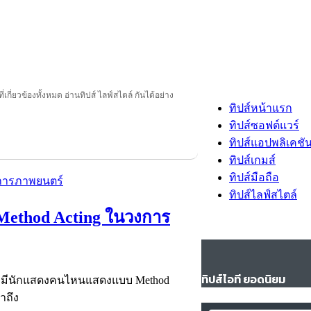
ี่เกี่ยวข้องทั้งหมด อ่านทิปส์ ไลฟ์สไตล์ กันได้อย่าง
ทิปส์หน้าแรก
ทิปส์ซอฟต์แวร์
ทิปส์แอปพลิเคชั
ทิปส์เกมส์
ทิปส์มือถือ
ทิปส์ไลฟ์สไตล์
 Method Acting ในวงการ
ทิปส์ไอที ยอดนิยม
 ? มีนักแสดงคนไหนแสดงแบบ Method
าถึง