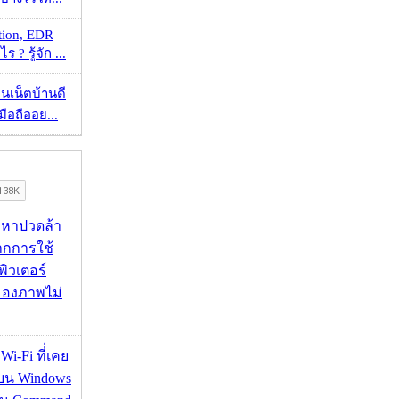
tion, EDR
? รู้จัก ...
ทนเน็ตบ้านดี
มือถืออย...
ัญหาปวดล้า
กการใช้
ิวเตอร์
มองภาพไม่
 Wi-Fi ที่่เคย
อบน Windows