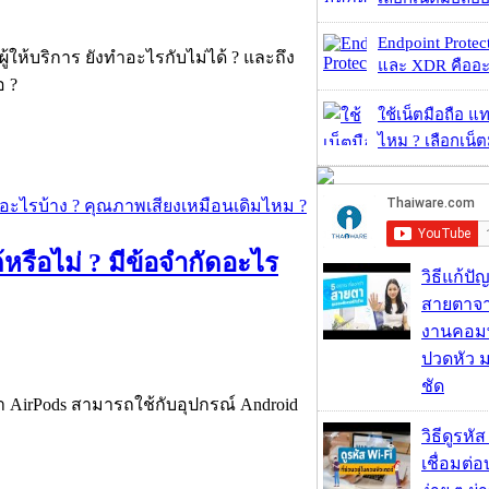
Endpoint Protec
ให้บริการ ยังทำอะไรกับไม่ได้ ? และถึง
และ XDR คืออะไร 
อ ?
ใช้เน็ตมือถือ แ
ไหม ? เลือกเน็ต
หรือไม่ ? มีข้อจำกัดอะไร
วิธีแก้ป
สายตาจา
งานคอมพ
ปวดหัว 
ชัด
่า AirPods สามารถใช้กับอุปกรณ์ Android
วิธีดูรหัส
เชื่อมต่