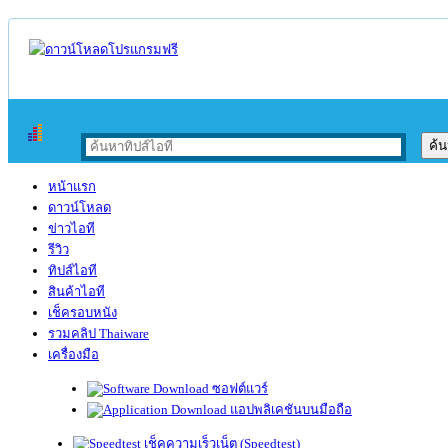
หน้าแรก
ดาวน์โหลด
ข่าวไอที
รีวิว
ทิปส์ไอที
สินค้าไอที
เช็ครอบหนัง
รวมคลิป Thaiware
เครื่องมือ
ซอฟต์แวร์
แอปพลิเคชันบนมือถือ
เช็คความเร็วเน็ต (Speedtest)